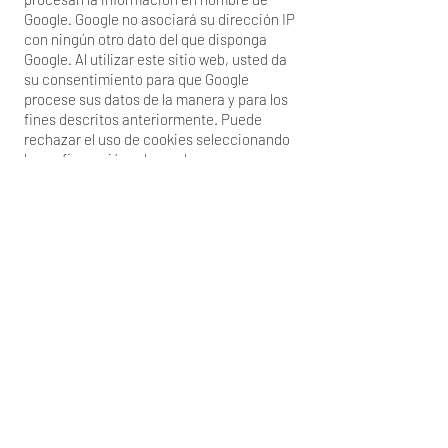
Google. Google no asociará su dirección IP
con ningún otro dato del que disponga
Google. Al utilizar este sitio web, usted da
su consentimiento para que Google
procese sus datos de la manera y para los
fines descritos anteriormente. Puede
rechazar el uso de cookies seleccionando
la configuración adecuada en su
navegador. Sin embargo, nos gustaría
señalar que, en este caso, es posible que
no pueda utilizar todas las funciones de
nuestro sitio web. También puede evitar
que sus datos (incluida su dirección IP)
generados por esta cookie sean
recopilados, utilizados y procesados por
Google, descargando e instalando el
complemento del navegador disponible en
el siguiente enlace:
https://tools.google.com/dlpage/gaoptout
?hl=pt-BR
.
Además, también utilizamos el
denominado Google Tag Manager de la