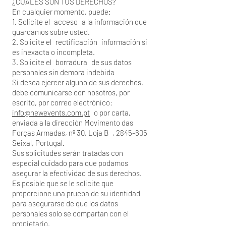
¿CUÁLES SON TUS DERECHOS?
En cualquier momento, puede:
1. Solicite el
acceso
a la información que
guardamos sobre usted.
2. Solicite el
rectificación
información si
es inexacta o incompleta.
3. Solicite el
borradura
de sus datos
personales sin demora indebida
Si desea ejercer alguno de sus derechos,
debe comunicarse con nosotros, por
escrito, por correo electrónico:
info@newevents.com.pt
o por carta,
enviada a la dirección Movimento das
Forças Armadas, nº 30, Loja B
, 2845-605
Seixal, Portugal.
Sus solicitudes serán tratadas con
especial cuidado para que podamos
asegurar la efectividad de sus derechos.
Es posible que se le solicite que
proporcione una prueba de su identidad
para asegurarse de que los datos
personales solo se compartan con el
propietario.