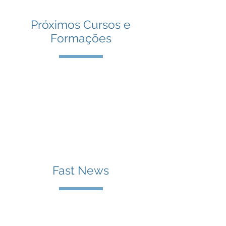
Próximos Cursos e
Formações
Fast News
Agora já poderá obter benefícios fiscais
participando em feiras internacionais.