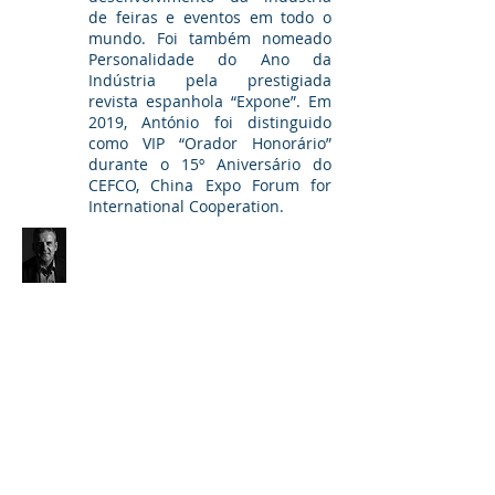
de feiras e eventos em todo o
mundo. Foi também nomeado
Personalidade do Ano da
Indústria pela prestigiada
revista espanhola “Expone”. Em
2019, António foi distinguido
como VIP “Orador Honorário”
durante o 15º Aniversário do
CEFCO, China Expo Forum for
International Cooperation.
Juan Pablo de Vera,
CEM
CEO, Xplatina
Juan Pablo De Vera, CEM, é um
executivo de feiras com mais de
26 anos liderando eventos e
organizações no Brasil, México e
Argentina. Ele esteve com a
Reed Exhibitions por mais de 23
anos como Presidente da Reed
Exhibitions no Brasil e VP Sênior