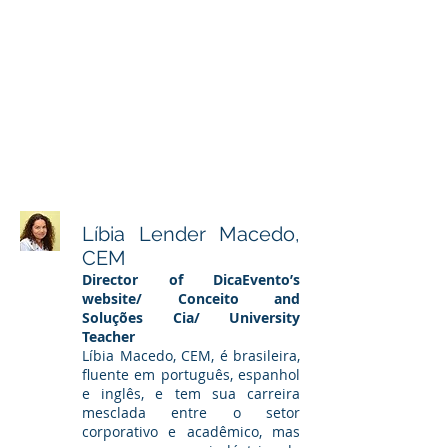
desenvolvimento de gestão
executiva em escolas de
negócios locais. Mais
recentemente, ele concluiu o
Programa de Gestão Avançada
com foco em liderança
organizacional da IESE Business
School em Barcelona, ​​Espanha,
bem como o Programa Executivo
da Singularity University na
Califórnia, EUA.
Lí bia Lender Macedo,
CEM
Director of DicaEvento’s
website/ Conceito and
Soluções Cia/ University
Teacher
Líbia Macedo, CEM, é brasileira,
fluente em português, espanhol
e inglês, e tem sua carreira
mesclada entre o setor
corporativo e acadêmico, mas